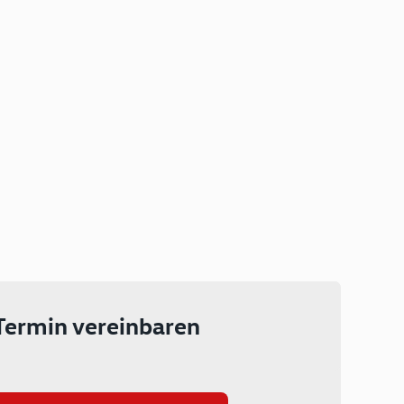
Plug-in Hybrid
Lokal emissionsfrei: Bis zu 143
km rein elektrisch unterwegs
Ab 199 € monatlich leasen
Termin vereinbaren