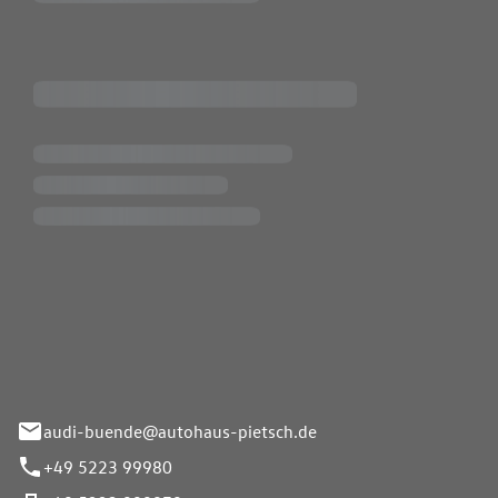
Pietsch.Bünde GmbH
33-37
audi-buende@autohaus-pietsch.de
+49 5223 99980