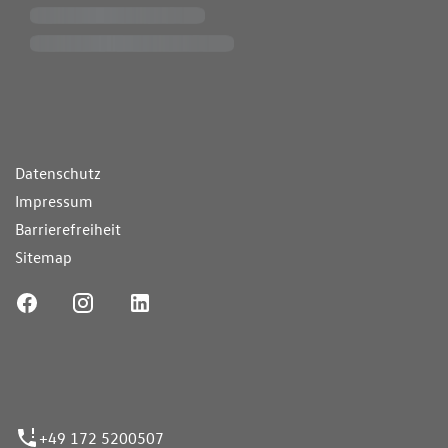
ende Links
Datenschutz
Impressum
Barrierefreiheit
Sitemap
ufnummer
+49 172 5200507