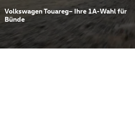
Volkswagen Touareg– Ihre 1A-Wahl für
Bünde
et souveräne Präsenz mit
 teilt er seine Plattform
Audi Q7 und dem Porsche
-Antriebe, effiziente
sierte Optionen. Typisch
radantrieb, hohe
che Assistenzsysteme und
rt und Geländetauglichkeit