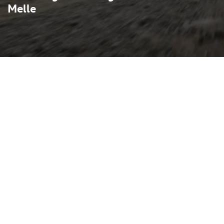
Melle
et robustes Offroad-
 und gilt seit seiner
ches Flaggschiff von
lb des VW-Konzerns und in
 Fahrwerks- und
 Premium-Modellen, bietet
 aus Alltagstauglichkeit und
tisch sind permanente
ale Luftfederung, ein
assistenzsystemen sowie