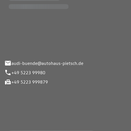
Pietsch.Bünde GmbH
33-37
audi-buende@autohaus-pietsch.de
+49 5223 99980
+49 5223 999879
iten