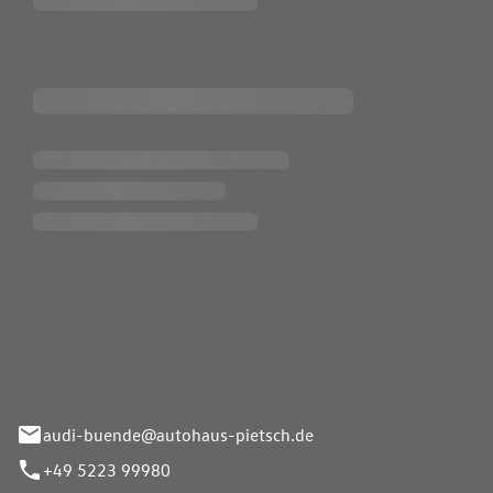
Pietsch.Bünde GmbH
33-37
audi-buende@autohaus-pietsch.de
+49 5223 99980