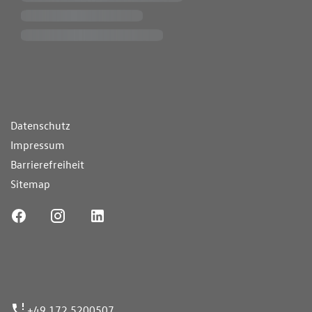
ende Links
Datenschutz
Impressum
Barrierefreiheit
Sitemap
ufnummer
+49 172 5200507