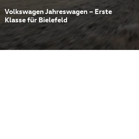
Volkswagen Jahreswagen – Erste
Klasse für Bielefeld
reswagen von Volkswagen
– nur eine kurze, gut
. Jahreswagen bieten oft das
s: kaum gefahren,
stellergarantie, häufig wie
ar. Beim Autohaus Pietsch
 Markenkompetenz: neben VW
upra und VW Nutzfahrzeuge