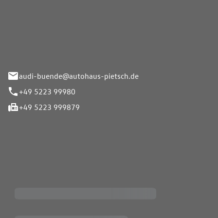
Pietsch.Bünde GmbH
33-37
audi-buende@autohaus-pietsch.de
+49 5223 99980
+49 5223 999879
iten