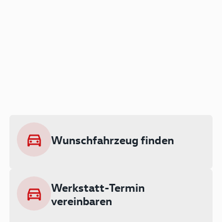
Der Audi A3 als Plug-in
Hybrid
Lokal emissionsfrei: Bis zu 143 km
rein elektrisch unterwegs
Wunschfahrzeug finden
Ab 199 € monatlich leasen
Werkstatt-Termin
vereinbaren