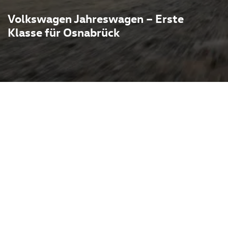
Volkswagen Jahreswagen – Erste
Klasse für Osnabrück
wagen Jahreswagen beim
 eine kurze, bequeme Fahrt
 bieten fast neuen
is-Leistungs-Verhältnis:
e Herstellergarantie und
ung. Bei Pietsch profitieren
VW sowie den
Seat, Cupra und VW