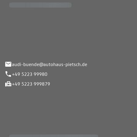
Pietsch.Bünde GmbH
33-37
audi-buende@autohaus-pietsch.de
+49 5223 99980
+49 5223 999879
iten