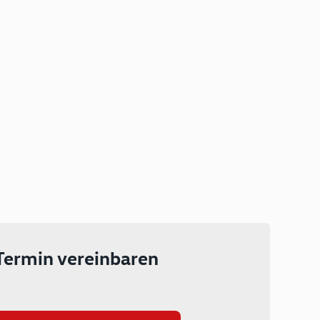
Plug-in Hybrid
Lokal emissionsfrei: Bis zu 143
km rein elektrisch unterwegs
Ab 199 € monatlich leasen
Termin vereinbaren