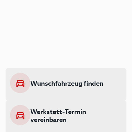
Der Audi A3 als Plug-in
Hybrid
Lokal emissionsfrei: Bis zu 143 km
rein elektrisch unterwegs
Wunschfahrzeug finden
Ab 199 € monatlich leasen
Werkstatt-Termin
vereinbaren