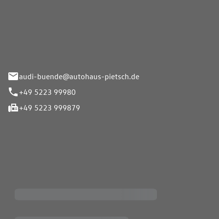
Pietsch.Bünde GmbH
33-37
audi-buende@autohaus-pietsch.de
+49 5223 99980
+49 5223 999879
iten