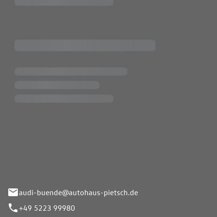
Pietsch.Bünde GmbH
33-37
audi-buende@autohaus-pietsch.de
+49 5223 99980