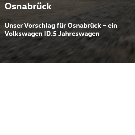
Osnabrück
Unser Vorschlag für Osnabrück – ein
Volkswagen ID.5 Jahreswagen
D.5 als Jahreswagen beim
eine kurze, gut erreichbare
ische ID.5 verbindet
auglichkeit:
giges Platzgefühl und eine
ochenendausflüge entspannt