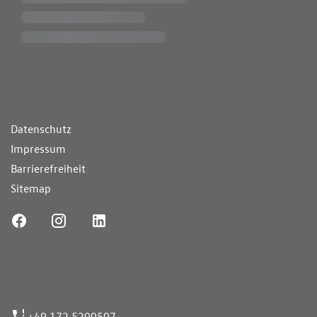
ende Links
Datenschutz
Impressum
Barrierefreiheit
Sitemap
ufnummer
+49 172 5200507