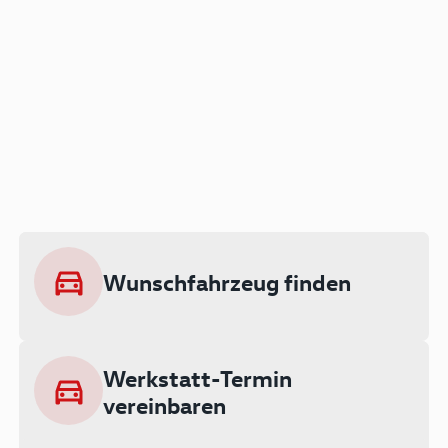
Der Audi A3 als Plug-in
Hybrid
Lokal emissionsfrei: Bis zu 143 km
rein elektrisch unterwegs
Wunschfahrzeug finden
Ab 199 € monatlich leasen
Werkstatt-Termin
vereinbaren