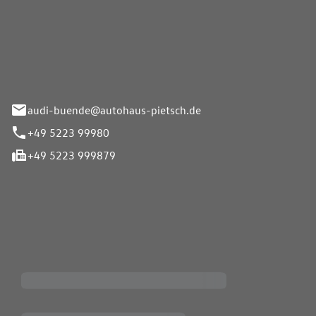
Pietsch.Bünde GmbH
33-37
audi-buende@autohaus-pietsch.de
+49 5223 99980
+49 5223 999879
iten