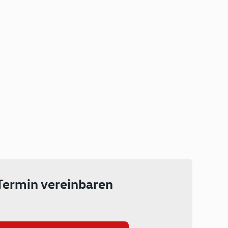
Plug-in Hybrid
Lokal emissionsfrei: Bis zu 143
km rein elektrisch unterwegs
Ab 199 € monatlich leasen
Termin vereinbaren