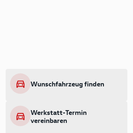
Der Audi A3 als Plug-in
Hybrid
Lokal emissionsfrei: Bis zu 143 km
rein elektrisch unterwegs
Wunschfahrzeug finden
Ab 199 € monatlich leasen
Werkstatt-Termin
vereinbaren