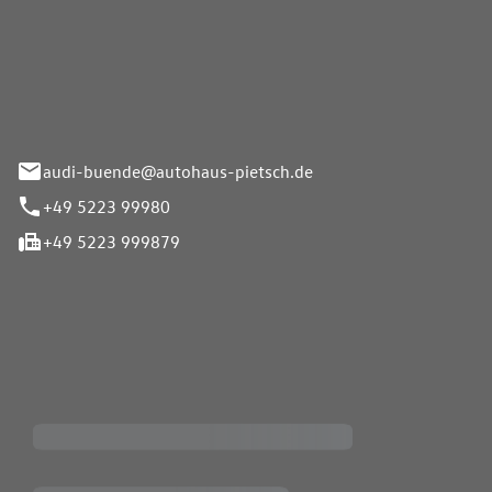
Pietsch.Bünde GmbH
33-37
audi-buende@autohaus-pietsch.de
+49 5223 99980
+49 5223 999879
iten