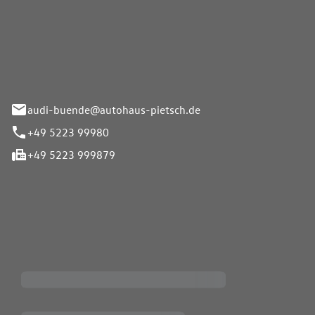
Pietsch.Bünde GmbH
33-37
audi-buende@autohaus-pietsch.de
+49 5223 99980
+49 5223 999879
iten