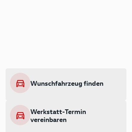
Der Audi A3 als Plug-in
Hybrid
Lokal emissionsfrei: Bis zu 143 km
rein elektrisch unterwegs
Wunschfahrzeug finden
Ab 199 € monatlich leasen
Werkstatt-Termin
vereinbaren