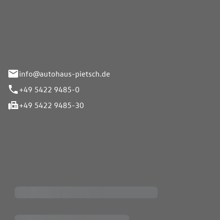
Pietsch GmbH
info@autohaus-pietsch.de
+49 5422 9485-0
+49 5422 9485-30
iten