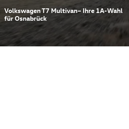
Volkswagen T7 Multivan– Ihre 1A-Wahl
für Osnabrück
bindet Van‑Praxis mit
nnenraumkonzept mit
bis zu sieben Personen,
hdachte Stauraumlösungen
s auch Business attraktiv.
erne Plattformtechnik und
rennermotoren auch eine
itale Cockpit‑ und