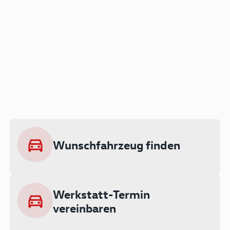
Der Audi A3 als Plug-in
Hybrid
Lokal emissionsfrei: Bis zu 143 km
rein elektrisch unterwegs
Wunschfahrzeug finden
Ab 199 € monatlich leasen
Werkstatt-Termin
vereinbaren