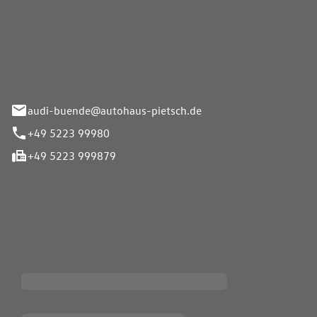
Pietsch.Bünde GmbH
33-37
audi-buende@autohaus-pietsch.de
+49 5223 99980
+49 5223 999879
iten