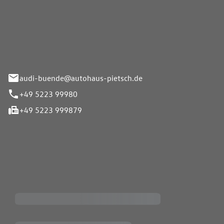
Pietsch.Bünde GmbH
33-37
audi-buende@autohaus-pietsch.de
+49 5223 99980
+49 5223 999879
iten