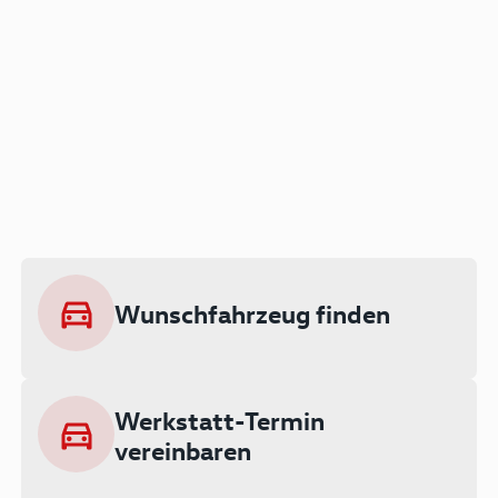
Der Audi A3 als Plug-in
Hybrid
Lokal emissionsfrei: Bis zu 143 km
rein elektrisch unterwegs
Wunschfahrzeug finden
Ab 199 € monatlich leasen
Werkstatt-Termin
vereinbaren