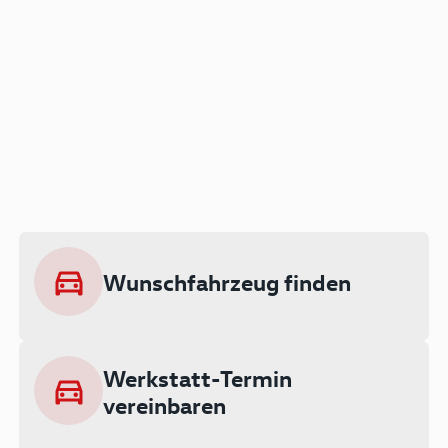
Der Audi A3 als Plug-in
Hybrid
Lokal emissionsfrei: Bis zu 143 km
rein elektrisch unterwegs
Wunschfahrzeug finden
Ab 199 € monatlich leasen
Werkstatt-Termin
vereinbaren