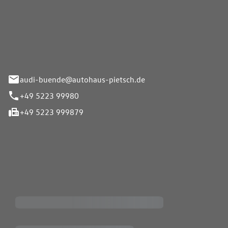
Pietsch.Bünde GmbH
33-37
audi-buende@autohaus-pietsch.de
+49 5223 99980
+49 5223 999879
iten