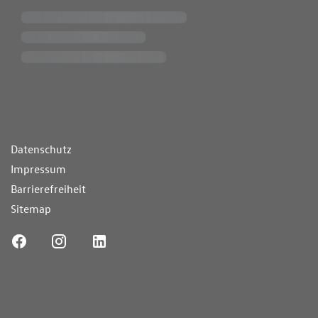
ende Links
Datenschutz
Impressum
Barrierefreiheit
Sitemap
ufnummer