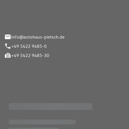
Pietsch GmbH
info@autohaus-pietsch.de
+49 5422 9485-0
+49 5422 9485-30
iten