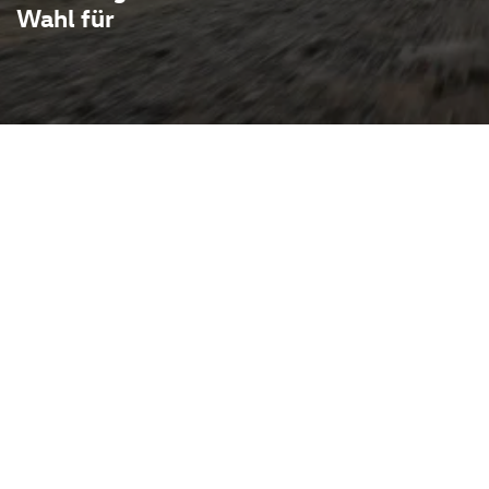
Wahl für
verbindet die Freiheit eines
ustheit eines kompakten
Kombinationen aus
Das elektrisch betätigte
ßt in wenigen Sekunden auch
itzposition sorgt für gute
arosseriestrukturen
erheit gewährleisten.
ße Fahrerassistenzsysteme
bindung an Smartphones