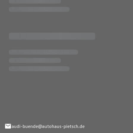
Pietsch.Bünde GmbH
33-37
audi-buende@autohaus-pietsch.de