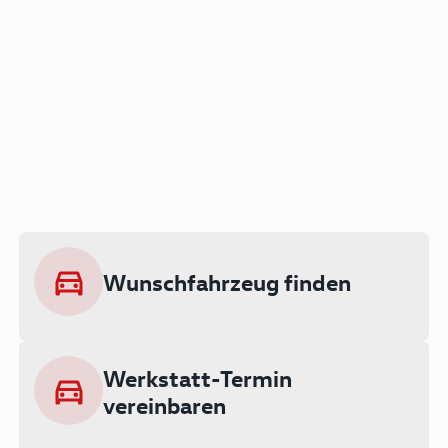
Der Audi A3 als Plug-in
Hybrid
Lokal emissionsfrei: Bis zu 143 km
rein elektrisch unterwegs
Wunschfahrzeug finden
Ab 199 € monatlich leasen
Werkstatt-Termin
vereinbaren