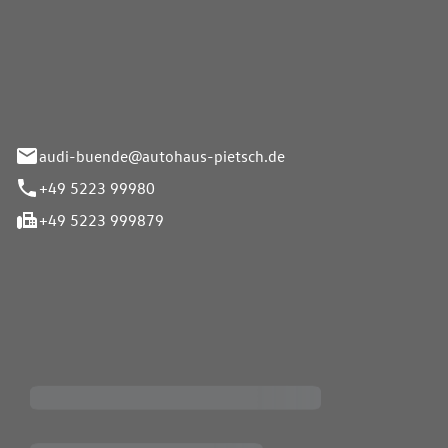
Pietsch.Bünde GmbH
33-37
audi-buende@autohaus-pietsch.de
+49 5223 99980
+49 5223 999879
iten