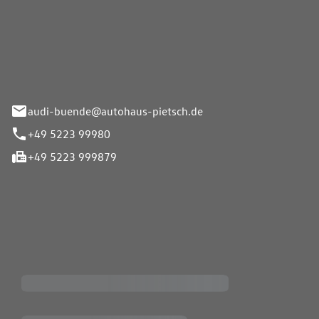
Pietsch.Bünde GmbH
33-37
audi-buende@autohaus-pietsch.de
+49 5223 99980
+49 5223 999879
iten