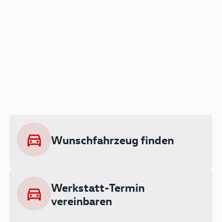
Der Audi A3 als Plug-in
Hybrid
Lokal emissionsfrei: Bis zu 143 km
rein elektrisch unterwegs
Wunschfahrzeug finden
Ab 199 € monatlich leasen
Werkstatt-Termin
vereinbaren