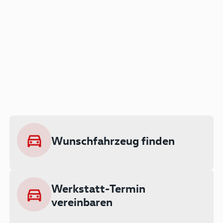
Der Audi A3 als Plug-in
Hybrid
Lokal emissionsfrei: Bis zu 143 km
rein elektrisch unterwegs
Wunschfahrzeug finden
Ab 199 € monatlich leasen
Werkstatt-Termin
vereinbaren