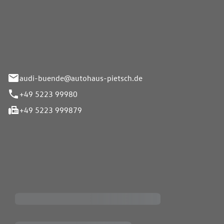
Pietsch.Bünde GmbH
33-37
audi-buende@autohaus-pietsch.de
+49 5223 99980
+49 5223 999879
iten