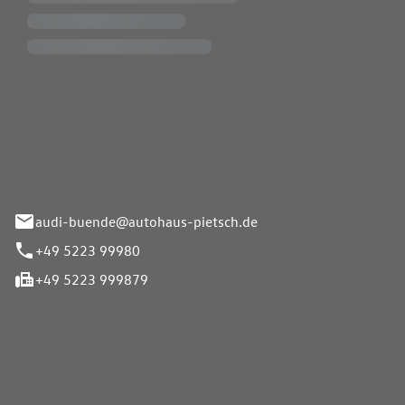
Pietsch.Bünde GmbH
33-37
audi-buende@autohaus-pietsch.de
+49 5223 99980
+49 5223 999879
iten