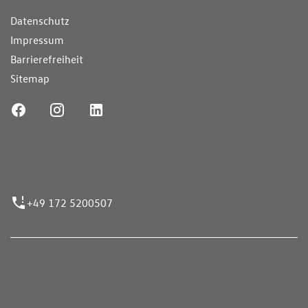
Datenschutz
Impressum
Barrierefreiheit
Sitemap
ufnummer
+49 172 5200507
nen erfolgen gemäß der Pkw-
hskennzeichnungsverordnung. Die angegebenen
ch dem vorgeschrieben Messverfahren WLTP