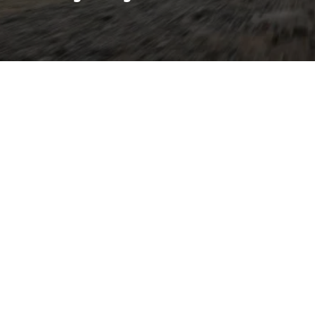
oupéhafte Dynamik mit
 Seit seiner Einführung 2021
ie in das Segment der
rt auf der bewährten
chen Silhouette bietet er
rraum und flexible
mit digitalem Cockpit,
tattung und umfangreichen
ente TSI‑Motoren,
ebe oder DSG, machen den
 agil im Stadtverkehr wie