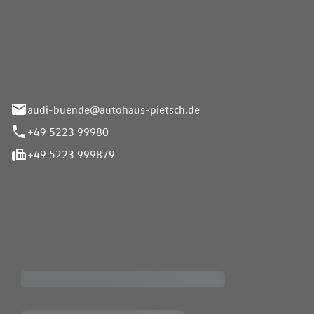
Pietsch.Bünde GmbH
33-37
audi-buende@autohaus-pietsch.de
+49 5223 99980
+49 5223 999879
iten