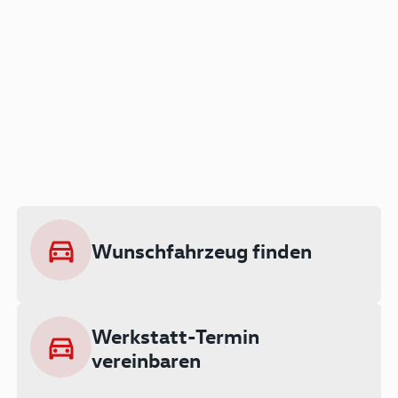
Der Audi A3 als Plug-in
Hybrid
Lokal emissionsfrei: Bis zu 143 km
rein elektrisch unterwegs
Wunschfahrzeug finden
Ab 199 € monatlich leasen
Werkstatt-Termin
vereinbaren