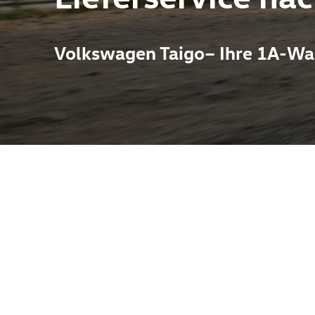
Volkswagen Taigo– Ihre 1A-Wah
erbindet die dynamische Silhouette eines Coupés mit der Alltag
ein überraschend großzügiges Raumgefühl, moderne Infotainment
e. Markante LED‑Lichtsignaturen, optionale Komfortextras wie 
 Freizeit. Im Autohaus Pietsch in Melle finden Sie den Taigo so