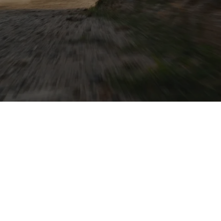
tet er trotz
nalem
 vielseitigen
Cupra und VW