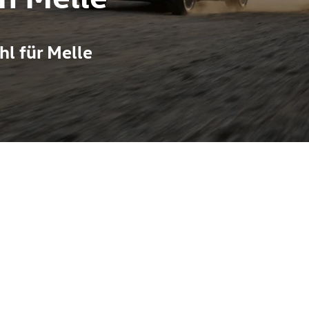
l für Melle
stauglichkeit eines kompakten SUV. Auf der MQB‑A0‑Plattform bie
‑ und Assistenzsysteme sowie effiziente TSI‑Motoren mit optio
Panorama‑Glasdach und eine flexible Ladefläche machen ihn zum
wie fachkundige Beratung und Service für VW, Audi, Skoda, Seat, 