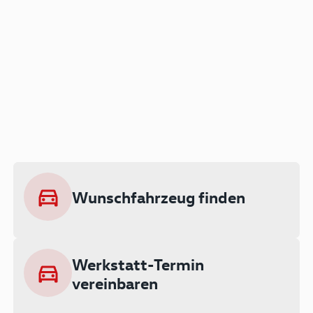
Der Audi A3 als Plug-in
Hybrid
Lokal emissionsfrei: Bis zu 143 km
rein elektrisch unterwegs
Wunschfahrzeug finden
Ab 199 € monatlich leasen
Werkstatt-Termin
vereinbaren