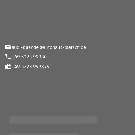
Pietsch.Bünde GmbH
33-37
audi-buende@autohaus-pietsch.de
+49 5223 99980
+49 5223 999879
iten