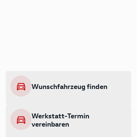
Der Audi A3 als Plug-in
Hybrid
Lokal emissionsfrei: Bis zu 143 km
rein elektrisch unterwegs
Wunschfahrzeug finden
Ab 199 € monatlich leasen
Werkstatt-Termin
vereinbaren