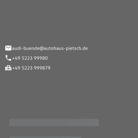
Pietsch.Bünde GmbH
33-37
audi-buende@autohaus-pietsch.de
+49 5223 99980
+49 5223 999879
iten