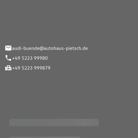
Pietsch.Bünde GmbH
33-37
audi-buende@autohaus-pietsch.de
+49 5223 99980
+49 5223 999879
iten