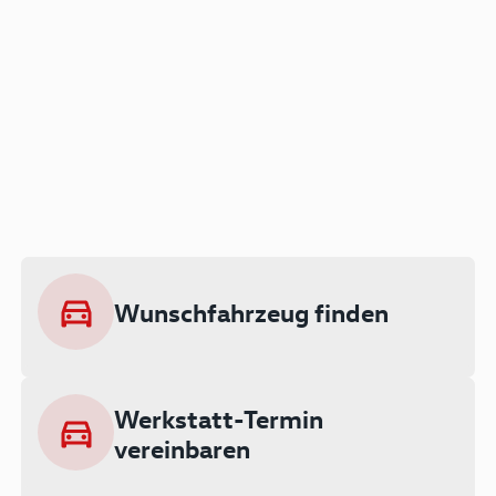
Der Audi A3 als Plug-in
Hybrid
Lokal emissionsfrei: Bis zu 143 km
rein elektrisch unterwegs
Wunschfahrzeug finden
Ab 199 € monatlich leasen
Werkstatt-Termin
vereinbaren