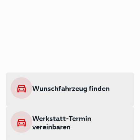
Der Audi A3 als Plug-in
Hybrid
Lokal emissionsfrei: Bis zu 143 km
rein elektrisch unterwegs
Wunschfahrzeug finden
Ab 199 € monatlich leasen
Werkstatt-Termin
vereinbaren