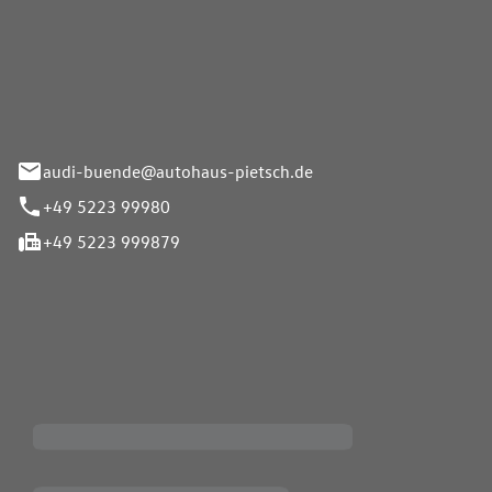
Pietsch.Bünde GmbH
33-37
audi-buende@autohaus-pietsch.de
+49 5223 99980
+49 5223 999879
iten